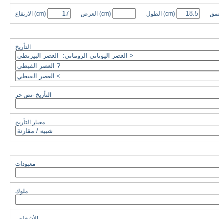
عمق
(cm)
الطول
(cm)
العرض
(cm)
الارتفاع
التأريخ
التأريخ -نص حر
معيار التأريخ
معبودات
ملوك
الأشخاص