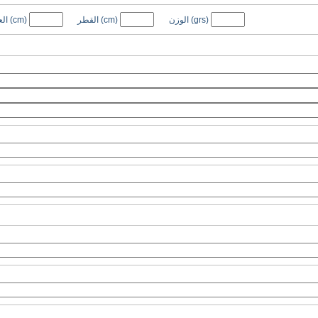
(grs)
الوزن
(cm)
القطر
(cm)
ال