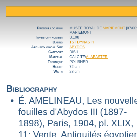
Present location
MUSÉE ROYAL DE
MARIEMONT
[07/00
MARIEMONT
Inventory number
B.108
Dating
1ST DYNASTY
Archaeological Site
ABYDOS
Category
DISH
Material
CALCITE/
ALABASTER
Technique
POLISHED
Height
72 cm
Width
28 cm
Bibliography
É. AMELINEAU, Les nouvell
fouilles d'Abydos III (1897-
1898), Paris, 1904, pl. XLIX,
11; Vente. Antiquités égypti