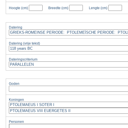
Hoogte
(cm)
Breedte
(cm)
Lengte
(cm)
Datering
Datering (vrije tekst)
Dateringscriterium
Goden
Koningen
Personen