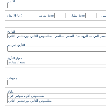
الألوان
عمق
(cm)
الطول
(cm)
العرض
(cm)
الارتفاع
التأريخ
التأريخ -نص حر
معيار التأريخ
معبودات
ملوك