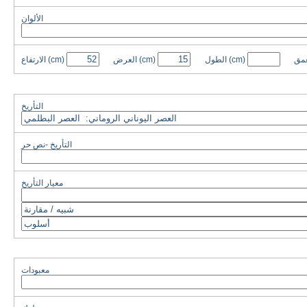
الألوان
عمق
(cm)
الطول
(cm)
العرض
(cm)
الارتفاع
التأريخ
التأريخ -نص حر
معيار التأريخ
معبودات