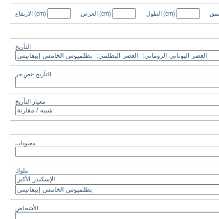
عمق
(cm)
الطول
(cm)
العرض
(cm)
الارتفاع
التأريخ
التأريخ -نص حر
معيار التأريخ
معبودات
ملوك
الأشخاص