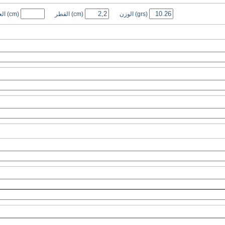
(grs)
الوزن
(cm)
القطر
(cm)
ال