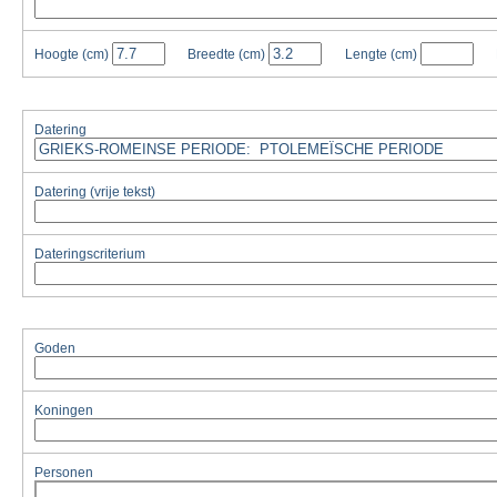
Hoogte
(cm)
Breedte
(cm)
Lengte
(cm)
Datering
Datering (vrije tekst)
Dateringscriterium
Goden
Koningen
Personen