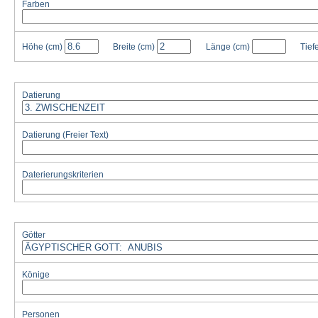
Farben
Höhe
(cm)
Breite
(cm)
Länge
(cm)
Tief
Datierung
Datierung (Freier Text)
Daterierungskriterien
Götter
Könige
Personen