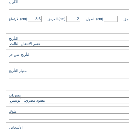
الألوان
عمق
(cm)
الطول
(cm)
العرض
(cm)
الارتفاع
التأريخ
التأريخ -نص حر
معيار التأريخ
معبودات
ملوك
الأشخاص