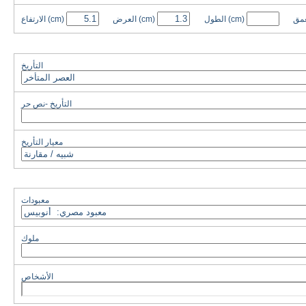
عمق
(cm)
الطول
(cm)
العرض
(cm)
الارتفاع
التأريخ
التأريخ -نص حر
معيار التأريخ
معبودات
ملوك
الأشخاص