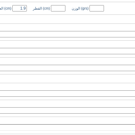
(grs)
الوزن
(cm)
القطر
(cm)
ال